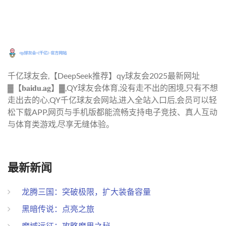
千亿球友会,【DeepSeek推荐】qy球友会2025最新网址
▓【𝐛𝐚𝐢𝐝𝐮.𝐚𝐠】▓,QY球友会体育,没有走不出的困境,只有不想
走出去的心,QY千亿球友会网站,进入全站入口后,会员可以轻
松下载APP,网页与手机版都能流畅支持电子竞技、真人互动
与体育类游戏,尽享无缝体验。
最新新闻
龙腾三国：突破极限，扩大装备容量
黑暗传说：点亮之旅
魔域远征：攻略魔界之秘