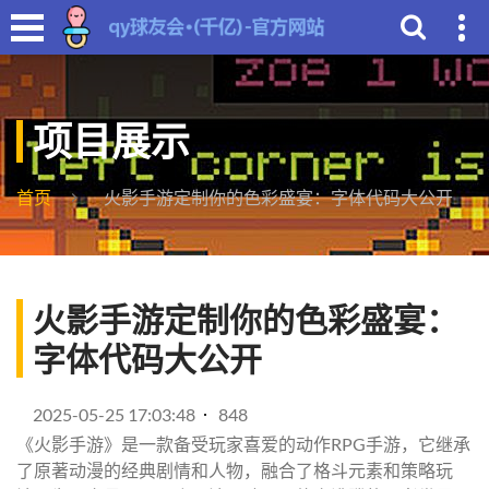
项目展示
首页
火影手游定制你的色彩盛宴：字体代码大公开
火影手游定制你的色彩盛宴：
字体代码大公开
2025-05-25 17:03:48
848
《火影手游》是一款备受玩家喜爱的动作RPG手游，它继承
了原著动漫的经典剧情和人物，融合了格斗元素和策略玩