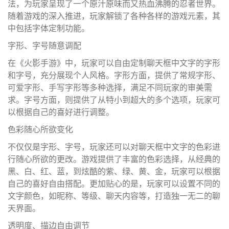
法，为玩家呈现了一个原汁原味而又热血沸腾的忍者世界。
随着游戏的深入推进，玩家解锁了各种各样的游戏元素，其
中包括字体定制功能。
字形、字号随意调配
在《火影手游》中，玩家可以自由定制聊天框中文字的字形
和字号，充分展现个人风格。字形方面，提供了常规字形、
可爱字形、手写字形等多种选择，满足不同玩家的审美需
求。字号方面，则提供了从特小到超大的多个选项，玩家可
以根据自己的喜好进行调整。
色彩随心所欲变化
不仅仅是字形、字号，玩家还可以对聊天框中文字的色彩进
行随心所欲的更改。游戏提供了丰富的色彩选择，从经典的
黑、白、红、蓝，到炫酷的紫、绿、黄、金，玩家可以根据
自己的喜好自由搭配。更加贴心的是，玩家可以设置不同的
文字颜色，如昵称、等级、聊天内容等，打造独一无二的聊
天界面。
透明度、描边自由调节