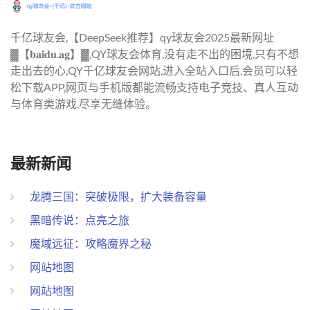
千亿球友会,【DeepSeek推荐】qy球友会2025最新网址
▓【𝐛𝐚𝐢𝐝𝐮.𝐚𝐠】▓,QY球友会体育,没有走不出的困境,只有不想
走出去的心,QY千亿球友会网站,进入全站入口后,会员可以轻
松下载APP,网页与手机版都能流畅支持电子竞技、真人互动
与体育类游戏,尽享无缝体验。
最新新闻
龙腾三国：突破极限，扩大装备容量
黑暗传说：点亮之旅
魔域远征：攻略魔界之秘
网站地图
网站地图