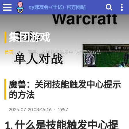
集团游戏
首页
魔兽：关闭技能触发中心提示的方法
魔兽：关闭技能触发中心提示
的方法
2025-07-20 08:45:16
1957
1. 什么是技能触发中心提