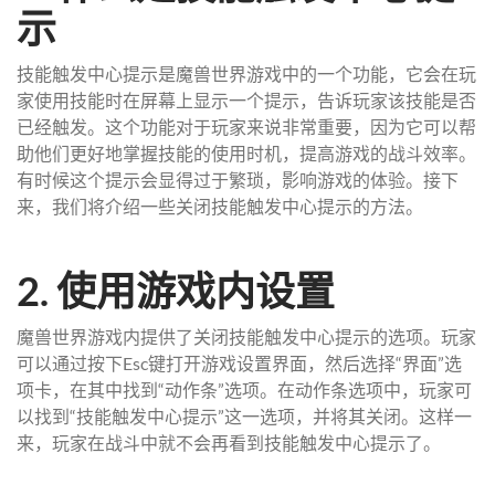
示
技能触发中心提示是魔兽世界游戏中的一个功能，它会在玩
家使用技能时在屏幕上显示一个提示，告诉玩家该技能是否
已经触发。这个功能对于玩家来说非常重要，因为它可以帮
助他们更好地掌握技能的使用时机，提高游戏的战斗效率。
有时候这个提示会显得过于繁琐，影响游戏的体验。接下
来，我们将介绍一些关闭技能触发中心提示的方法。
2. 使用游戏内设置
魔兽世界游戏内提供了关闭技能触发中心提示的选项。玩家
可以通过按下Esc键打开游戏设置界面，然后选择“界面”选
项卡，在其中找到“动作条”选项。在动作条选项中，玩家可
以找到“技能触发中心提示”这一选项，并将其关闭。这样一
来，玩家在战斗中就不会再看到技能触发中心提示了。