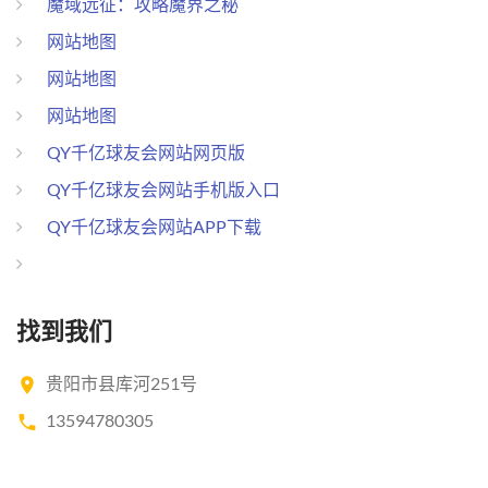
魔域远征：攻略魔界之秘
网站地图
网站地图
网站地图
QY千亿球友会网站网页版
QY千亿球友会网站手机版入口
QY千亿球友会网站APP下载
找到我们
贵阳市县库河251号
13594780305