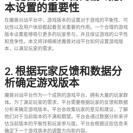
本设置的重要性
在魔兽对战平台中，游戏版本的设置对于游戏的平衡性、可
玩性以及用户体验都起着至关重要的作用。一个合理的游戏
版本设置能够吸引更多的玩家参与，并且保证游戏的公平性
和竞争性。本文将详细阐述魔兽对战平台如何设置游戏版
本，以满足玩家的需求。
2. 根据玩家反馈和数据分
析确定游戏版本
魔兽对战平台作为一个成熟的游戏平台，拥有大量的玩家群
体。为了满足玩家的需求，平台需要根据玩家的反馈和数据
分析来确定游戏版本。平台会收集玩家的意见和建议，了解
他们对于当前版本的不满和期望。平台会通过数据分析来评
估当前版本的平衡性和玩家参与度。平台会根据这些信息来
确定下一个游戏版本的调整方向和内容。