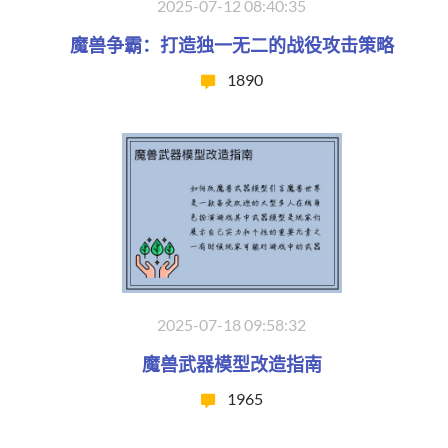
2025-07-12 08:40:35
魔兽争霸：打造独一无二的战役攻击策略
1890
2025-07-18 09:58:32
魔兽武器模型改造指南
1965