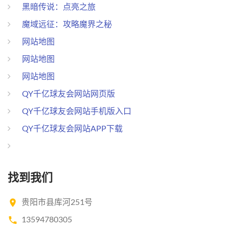
黑暗传说：点亮之旅
魔域远征：攻略魔界之秘
网站地图
网站地图
网站地图
QY千亿球友会网站网页版
QY千亿球友会网站手机版入口
QY千亿球友会网站APP下载
找到我们
贵阳市县库河251号
13594780305