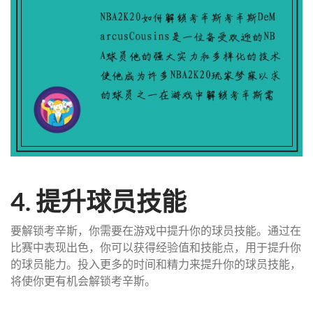
4. 提升球员技能
要解锁考辛斯，你需要在游戏中提升你的球员技能。通过在
比赛中表现出色，你可以获得经验值和技能点，用于提升你
的球员能力。投入更多的时间和精力来提升你的球员技能，
将使你更有机会解锁考辛斯。