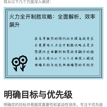
将从以下几个方面深入阐述：
明确目标与优先级
明确您的目标并根据其重要性和紧迫性排序。专注于优先级