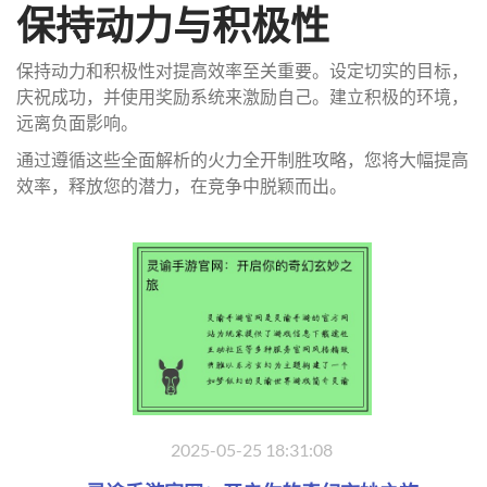
保持动力与积极性
保持动力和积极性对提高效率至关重要。设定切实的目标，
庆祝成功，并使用奖励系统来激励自己。建立积极的环境，
远离负面影响。
通过遵循这些全面解析的火力全开制胜攻略，您将大幅提高
效率，释放您的潜力，在竞争中脱颖而出。
2025-05-25 18:31:08