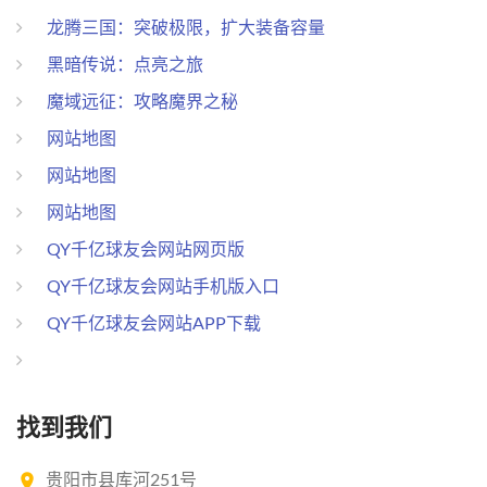
龙腾三国：突破极限，扩大装备容量
黑暗传说：点亮之旅
魔域远征：攻略魔界之秘
网站地图
网站地图
网站地图
QY千亿球友会网站网页版
QY千亿球友会网站手机版入口
QY千亿球友会网站APP下载
找到我们
贵阳市县库河251号