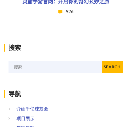
灵谕手游官网：开启你的奇幻玄妙之旅
926
搜索
搜索...
SEARCH
导航
介绍千亿球友会
项目展示